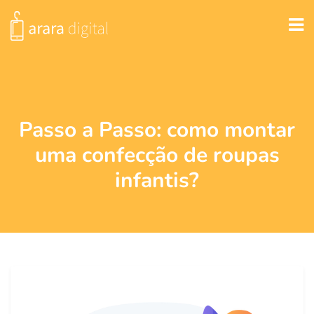
Passo a Passo: como montar
uma confecção de roupas
infantis?